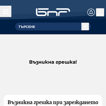
Възникна грешка!
Възникна грешка при зареждането