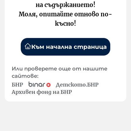
на съдържанието!
Моля, опитайте отново по-
късно!
Към начална страница
Или проверете още от нашите
сайтове:
БНР
Детското.БНР
Архивен фонд на БНР