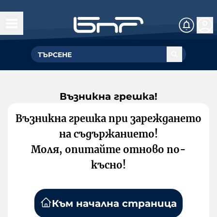
Възникна грешка!
Възникна грешка при зареждането
на съдържанието!
Моля, опитайте отново по-
късно!
Към начална страница