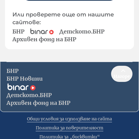
Или проверете още от нашите
сайтове:
БНР
Детското.БНР
Архивен фонд на БНР
БНР
Нагоре
БНР Новини
Детското.БНР
Архивен фонд на БНР
Общи условия за използване на сайта
Политика за поверителност
Политика за „бисквитки“