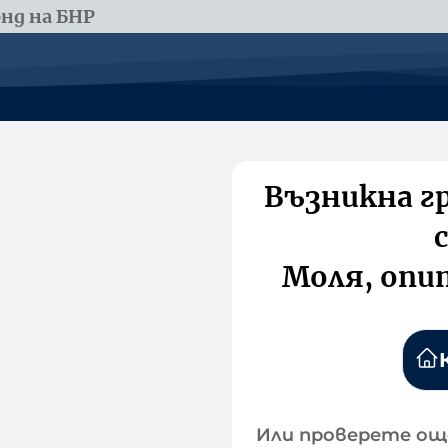
нд на БНР
Възникна г
Моля, опи
Или проверете ощ