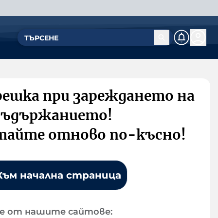
решка при зареждането на
съдържанието!
тайте отново по-късно!
Към начална страница
е от нашите сайтове: