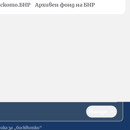
ското.БНР
Архивен фонд на БНР
Нагоре
ика за „бисквитки“