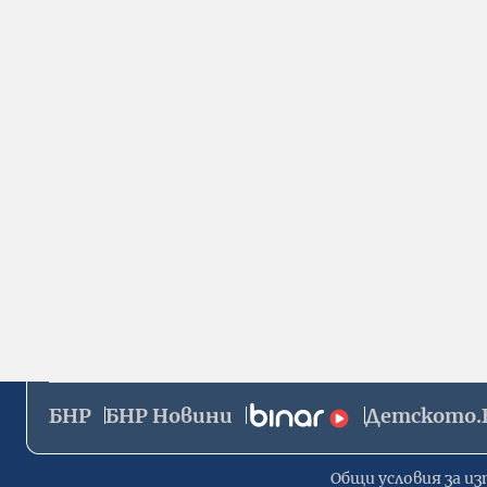
БНР
БНР Новини
Детското.
Общи условия за из