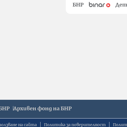
БНР
Дет
БНР
Архивен фонд на БНР
ползване на сайта
Политика за поверителност
Полит