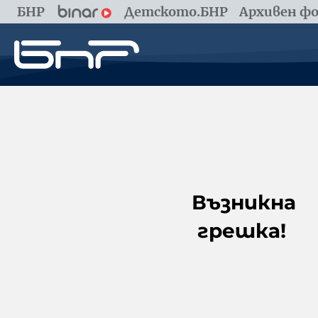
БНР
Детското.БНР
Архивен фо
Възникна
грешка!