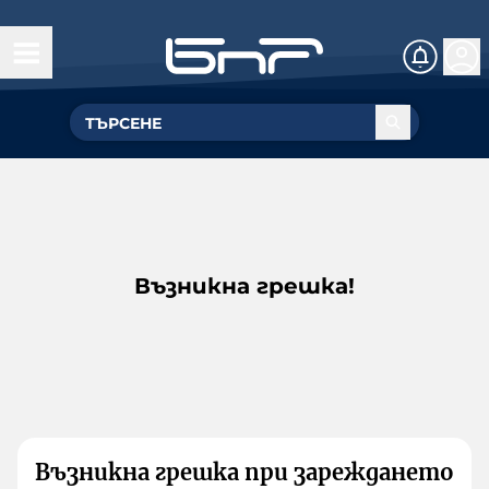
Възникна грешка!
Възникна грешка при зареждането