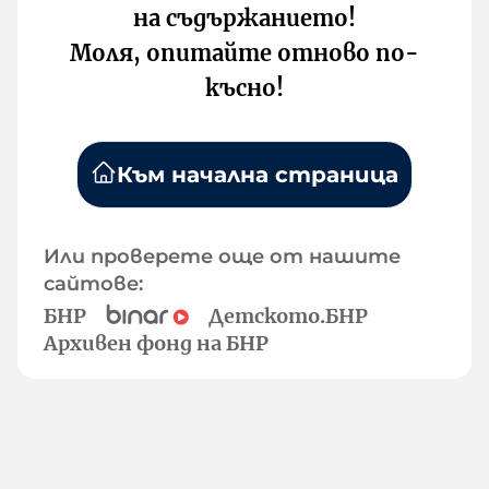
на съдържанието!
Моля, опитайте отново по-
късно!
Към начална страница
Или проверете още от нашите
сайтове:
БНР
Детското.БНР
Архивен фонд на БНР