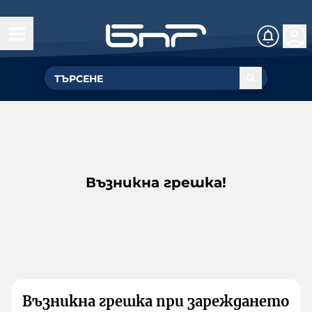
Възникна грешка!
Възникна грешка при зареждането