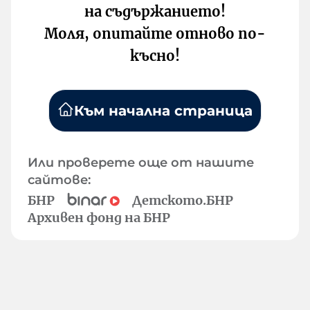
на съдържанието!
Моля, опитайте отново по-
късно!
Към начална страница
Или проверете още от нашите
сайтове:
БНР
Детското.БНР
Архивен фонд на БНР