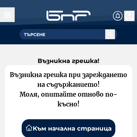
Възникна грешка!
Възникна грешка при зареждането
на съдържанието!
Моля, опитайте отново по-
късно!
Към начална страница