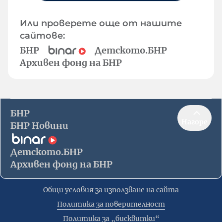
Или проверете още от нашите
сайтове:
БНР
Детското.БНР
Архивен фонд на БНР
БНР
Нагоре
БНР Новини
Детското.БНР
Архивен фонд на БНР
Общи условия за използване на сайта
Политика за поверителност
Политика за „бисквитки“