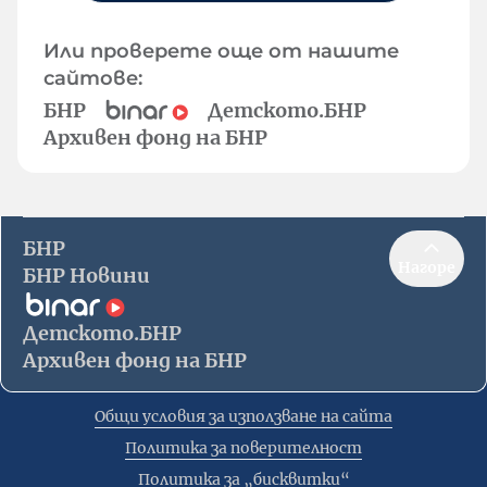
Или проверете още от нашите
сайтове:
БНР
Детското.БНР
Архивен фонд на БНР
БНР
Нагоре
БНР Новини
Детското.БНР
Архивен фонд на БНР
Общи условия за използване на сайта
Политика за поверителност
Политика за „бисквитки“