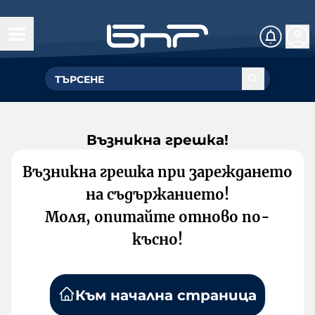
Възникна грешка!
Възникна грешка при зареждането
на съдържанието!
Моля, опитайте отново по-
късно!
Към начална страница