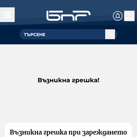
Възникна грешка!
Възникна грешка при зареждането