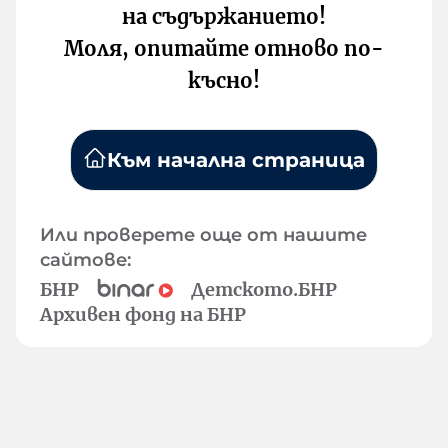
на съдържанието!
Моля, опитайте отново по-
късно!
Към начална страница
Или проверете още от нашите
сайтове:
БНР
Детското.БНР
Архивен фонд на БНР