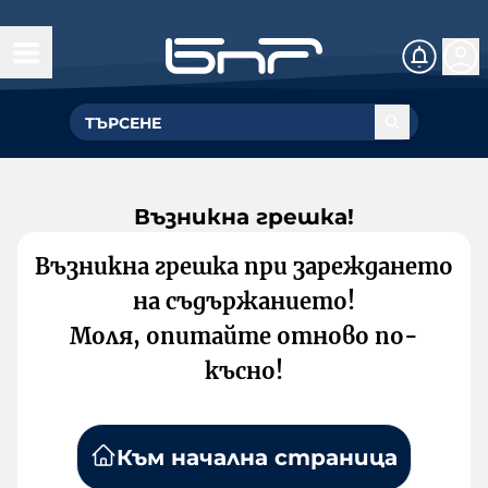
Възникна грешка!
Възникна грешка при зареждането
на съдържанието!
Моля, опитайте отново по-
късно!
Към начална страница