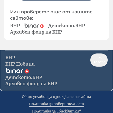
Или проверете още от нашите
сайтове:
БНР
Детското.БНР
Архивен фонд на БНР
БНР
Нагоре
БНР Новини
Детското.БНР
Архивен фонд на БНР
Общи условия за използване на сайта
Политика за поверителност
Политика за „бисквитки“