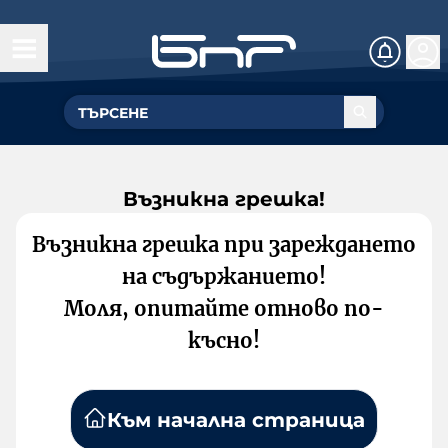
Възникна грешка!
Възникна грешка при зареждането
на съдържанието!
Моля, опитайте отново по-
късно!
Към начална страница