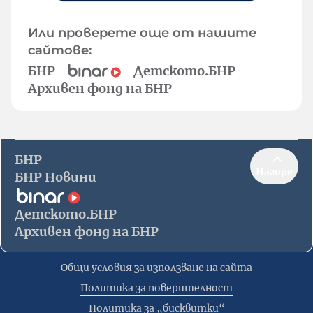
Или проверете още от нашите
сайтове:
БНР
Детското.БНР
Архивен фонд на БНР
БНР
Нагоре
БНР Новини
Детското.БНР
Архивен фонд на БНР
Общи условия за използване на сайта
Политика за поверителност
Политика за „бисквитки“