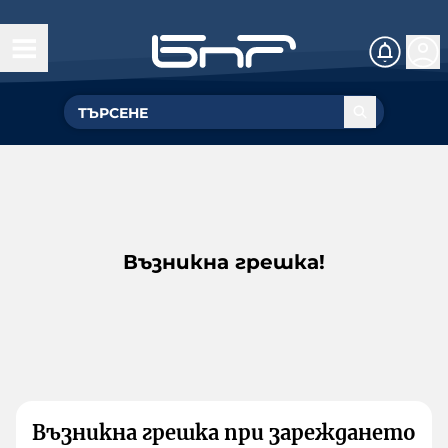
Възникна грешка!
Възникна грешка при зареждането