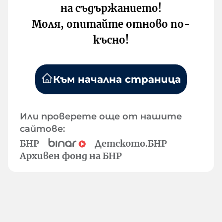
на съдържанието!
Моля, опитайте отново по-
късно!
Към начална страница
Или проверете още от нашите
сайтове:
БНР
Детското.БНР
Архивен фонд на БНР