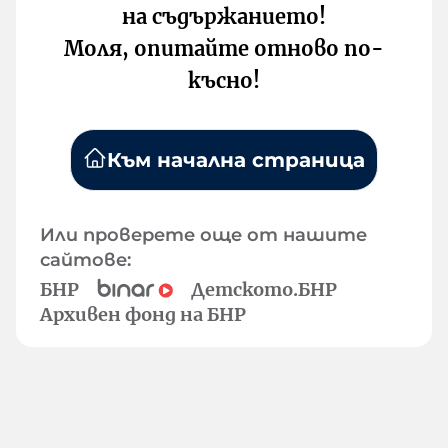
на съдържанието!
Моля, опитайте отново по-
късно!
Към начална страница
Или проверете още от нашите
сайтове:
БНР
Детското.БНР
Архивен фонд на БНР