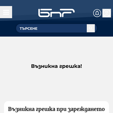
Възникна грешка!
Възникна грешка при зареждането