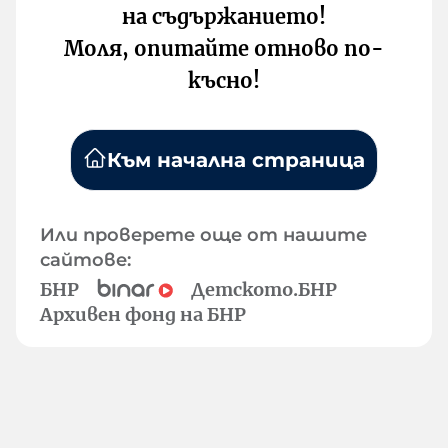
на съдържанието!
Моля, опитайте отново по-
късно!
Към начална страница
Или проверете още от нашите
сайтове:
БНР
Детското.БНР
Архивен фонд на БНР