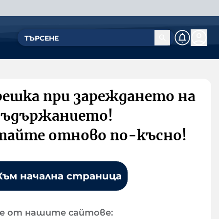
решка при зареждането на
съдържанието!
тайте отново по-късно!
Към начална страница
е от нашите сайтове: