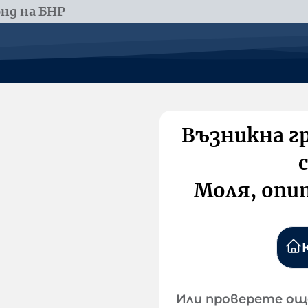
нд на БНР
Възникна г
Моля, опи
Или проверете ощ