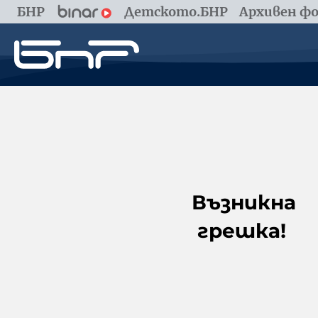
БНР
Детското.БНР
Архивен фо
Възникна
грешка!