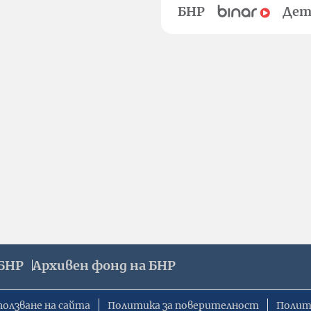
БНР
Дет
БНР
Архивен фонд на БНР
ползване на сайта
Политика за поверителност
Полит