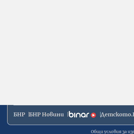
БНР
БНР Новини
Детското.
Общи условия за из