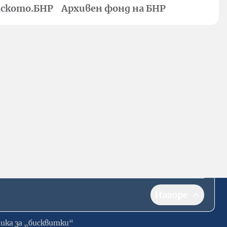
ското.БНР
Архивен фонд на БНР
Нагоре
ика за „бисквитки“