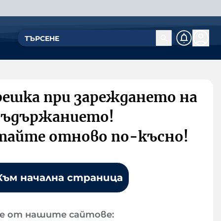
решка при зареждането на
съдържанието!
тайте отново по-късно!
Към начална страница
е от нашите сайтове: