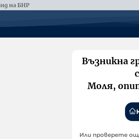
нд на БНР
Възникна г
Моля, опи
Или проверете ощ