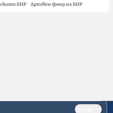
ското.БНР
Архивен фонд на БНР
Нагоре