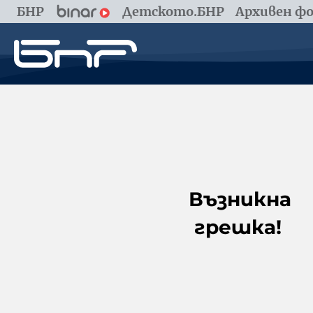
БНР
Детското.БНР
Архивен фо
Възникна
грешка!