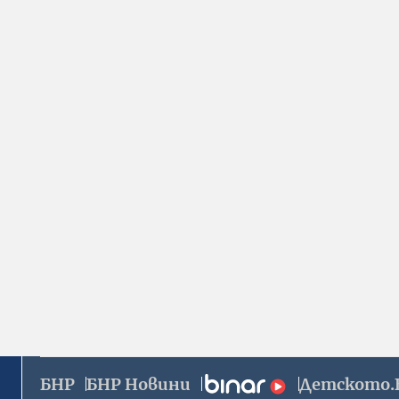
БНР
БНР Новини
Детското.