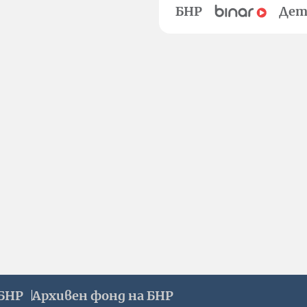
БНР
Дет
БНР
Архивен фонд на БНР