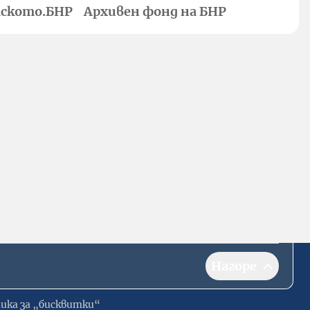
ското.БНР
Архивен фонд на БНР
Нагоре
ика за „бисквитки“