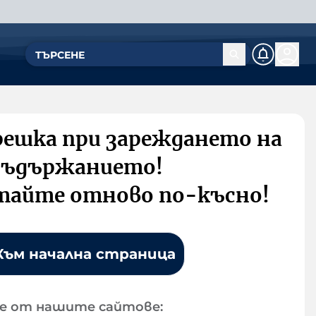
решка при зареждането на
съдържанието!
тайте отново по-късно!
Към начална страница
е от нашите сайтове: