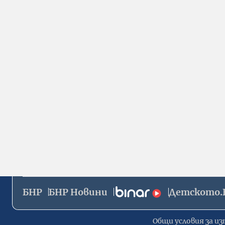
БНР
БНР Новини
Детското.
Общи условия за из