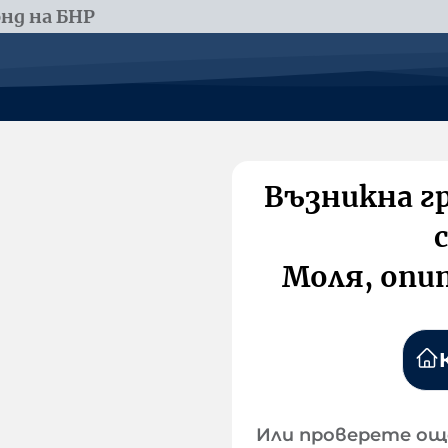
нд на БНР
Възникна г
Моля, опи
Или проверете ощ