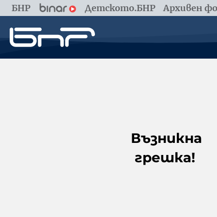
БНР
Детското.БНР
Архивен фо
Възникна
грешка!