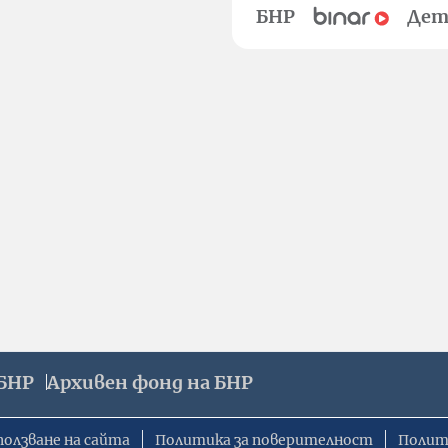
БНР
Дет
БНР
Архивен фонд на БНР
ползване на сайта
Политика за поверителност
Полит