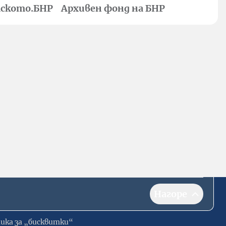
ското.БНР
Архивен фонд на БНР
Нагоре
ика за „бисквитки“