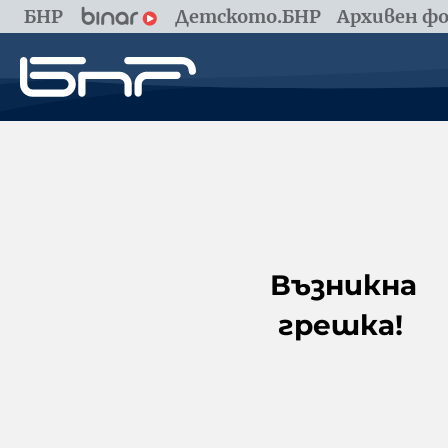
БНР
Детското.БНР
Архивен фо
Възникна
грешка!