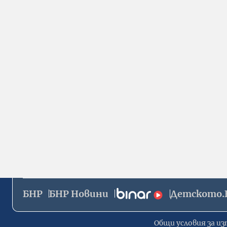
БНР
БНР Новини
Детското.
Общи условия за из