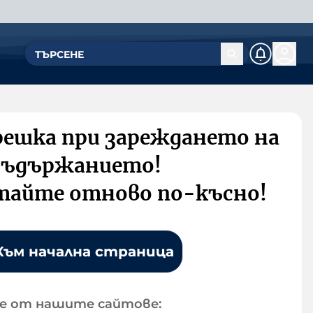
решка при зареждането на
съдържанието!
тайте отново по-късно!
Към начална страница
е от нашите сайтове: