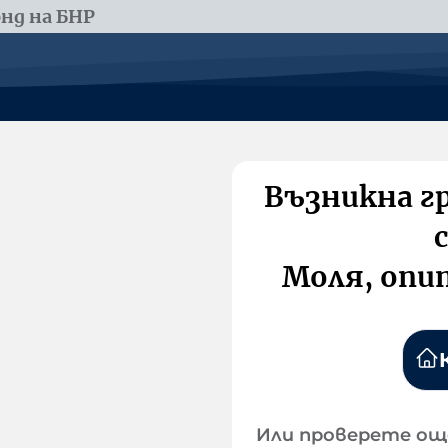
нд на БНР
Възникна г
Моля, опи
Или проверете ощ