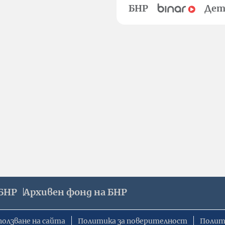
БНР
Дет
БНР
Архивен фонд на БНР
ползване на сайта
Политика за поверителност
Полит