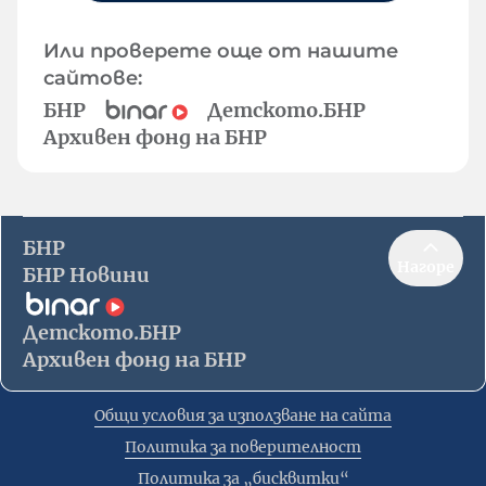
Или проверете още от нашите
сайтове:
БНР
Детското.БНР
Архивен фонд на БНР
БНР
Нагоре
БНР Новини
Детското.БНР
Архивен фонд на БНР
Общи условия за използване на сайта
Политика за поверителност
Политика за „бисквитки“