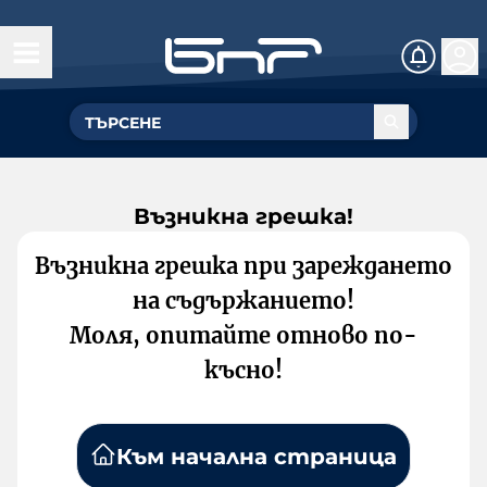
Възникна грешка!
Възникна грешка при зареждането
на съдържанието!
Моля, опитайте отново по-
късно!
Към начална страница