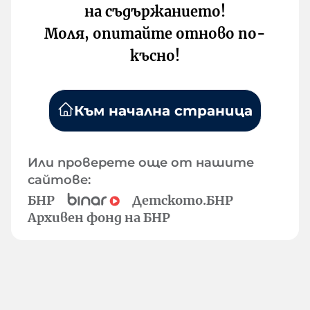
на съдържанието!
Моля, опитайте отново по-
късно!
Към начална страница
Или проверете още от нашите
сайтове:
БНР
Детското.БНР
Архивен фонд на БНР