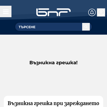
Възникна грешка!
Възникна грешка при зареждането