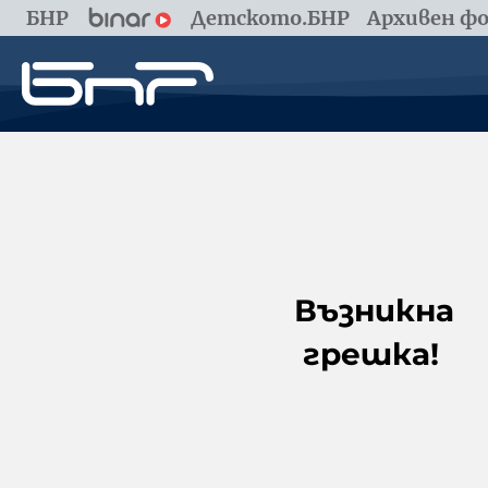
БНР
Детското.БНР
Архивен фо
Възникна
грешка!