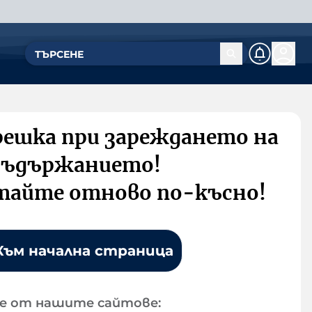
решка при зареждането на
съдържанието!
тайте отново по-късно!
Към начална страница
е от нашите сайтове: