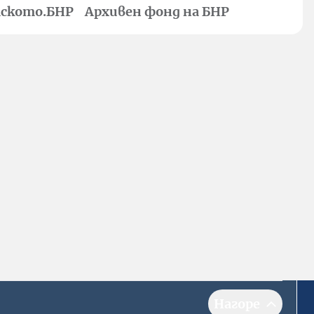
ското.БНР
Архивен фонд на БНР
Нагоре