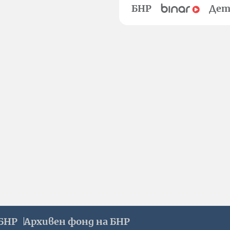
БНР
Дет
БНР
Архивен фонд на БНР