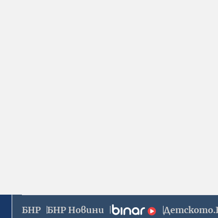
БНР
БНР Новини
Детското.