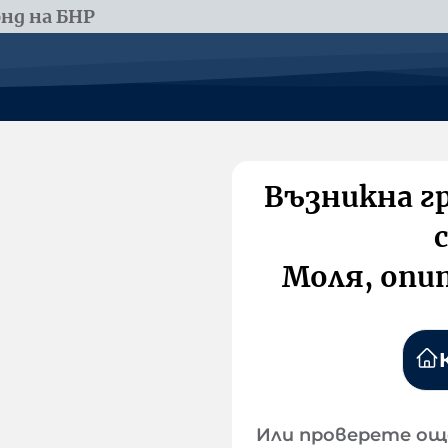
нд на БНР
Възникна г
Моля, опи
Или проверете ощ