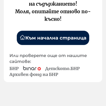
на съдържанието!
Моля, опитайте отново по-
късно!
Към начална страница
Или проверете още от нашите
сайтове:
БНР
Детското.БНР
Архивен фонд на БНР