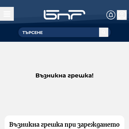
Възникна грешка!
Възникна грешка при зареждането