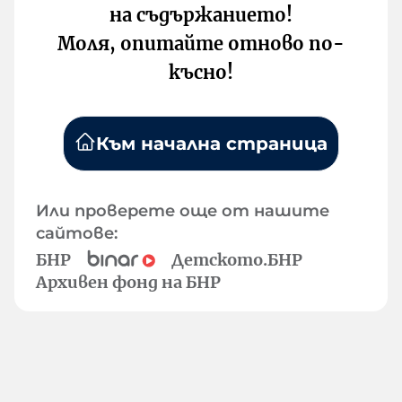
на съдържанието!
Моля, опитайте отново по-
късно!
Към начална страница
Или проверете още от нашите
сайтове:
БНР
Детското.БНР
Архивен фонд на БНР