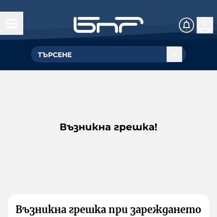
Възникна грешка!
Възникна грешка при зареждането