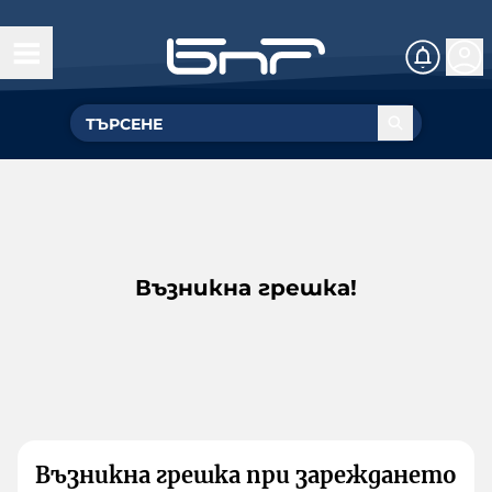
Възникна грешка!
Възникна грешка при зареждането