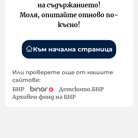
на съдържанието!
Моля, опитайте отново по-
късно!
Към начална страница
Или проверете още от нашите
сайтове:
БНР
Детското.БНР
Архивен фонд на БНР