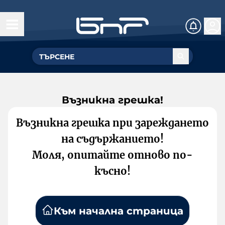
Възникна грешка!
Възникна грешка при зареждането
на съдържанието!
Моля, опитайте отново по-
късно!
Към начална страница