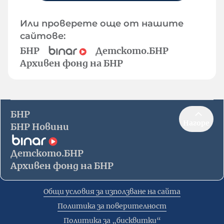
Или проверете още от нашите
сайтове:
БНР
Детското.БНР
Архивен фонд на БНР
БНР
Нагоре
БНР Новини
Детското.БНР
Архивен фонд на БНР
Общи условия за използване на сайта
Политика за поверителност
Политика за „бисквитки“