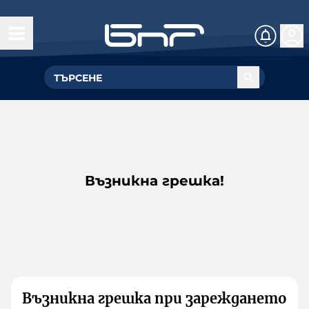
Възникна грешка!
Възникна грешка при зареждането