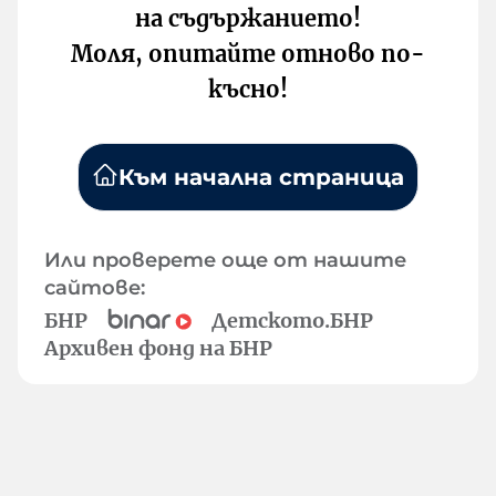
на съдържанието!
Моля, опитайте отново по-
късно!
Към начална страница
Или проверете още от нашите
сайтове:
БНР
Детското.БНР
Архивен фонд на БНР