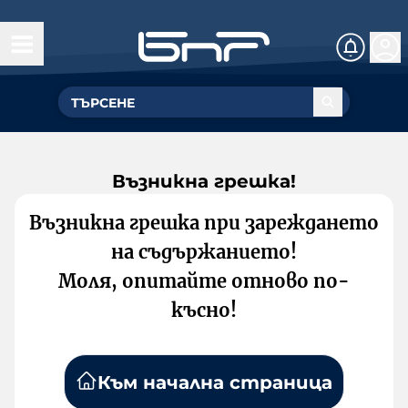
Възникна грешка!
Възникна грешка при зареждането
на съдържанието!
Моля, опитайте отново по-
късно!
Към начална страница