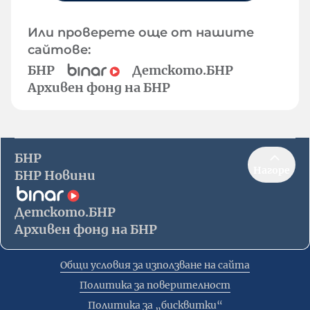
Или проверете още от нашите
сайтове:
БНР
Детското.БНР
Архивен фонд на БНР
БНР
Нагоре
БНР Новини
Детското.БНР
Архивен фонд на БНР
Общи условия за използване на сайта
Политика за поверителност
Политика за „бисквитки“