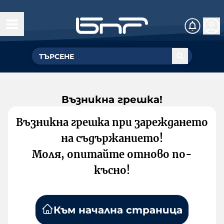
Възникна грешка!
Възникна грешка при зареждането
на съдържанието!
Моля, опитайте отново по-
късно!
Към начална страница