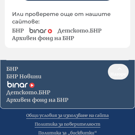
Или проверете още от нашите
сайтове:
БНР
Детското.БНР
Архивен фонд на БНР
БНР
Нагоре
БНР Новини
Детското.БНР
Архивен фонд на БНР
Общи условия за използване на сайта
Политика за поверителност
Политика за „бисквитки“