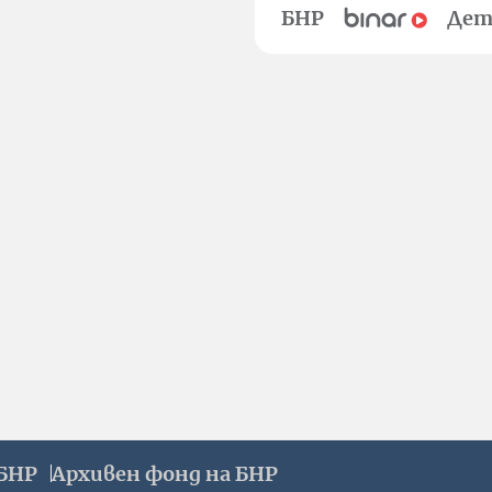
БНР
Дет
БНР
Архивен фонд на БНР