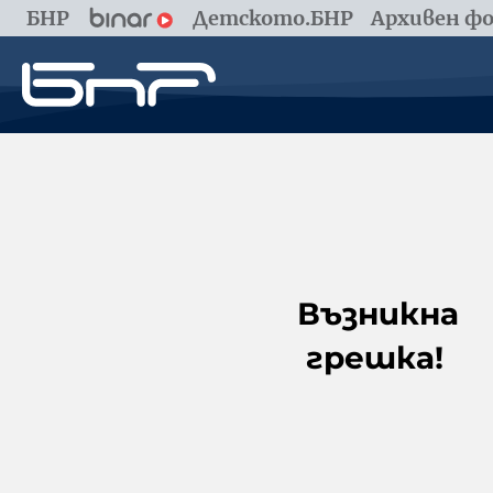
БНР
Детското.БНР
Архивен фо
Възникна
грешка!