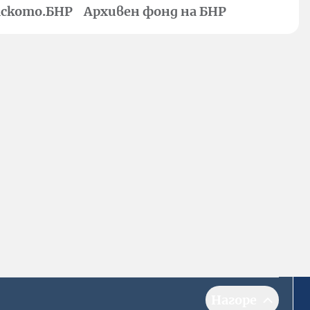
ското.БНР
Архивен фонд на БНР
Нагоре