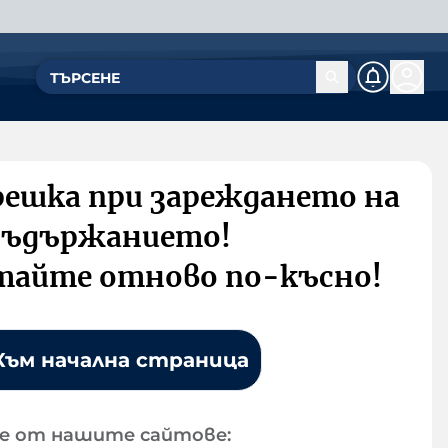
решка при зареждането на
съдържанието!
тайте отново по-късно!
Към начална страница
е от нашите сайтове: