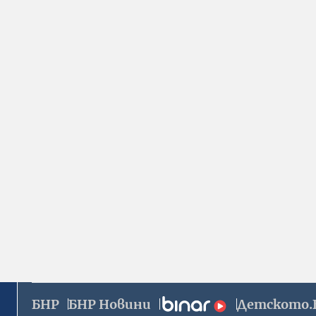
БНР
БНР Новини
Детското.