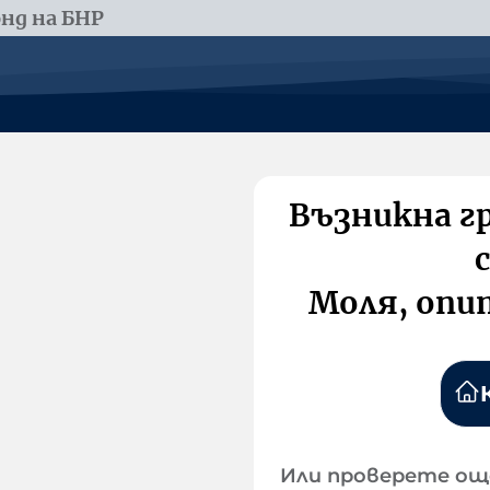
нд на БНР
Възникна г
Моля, опи
Или проверете ощ