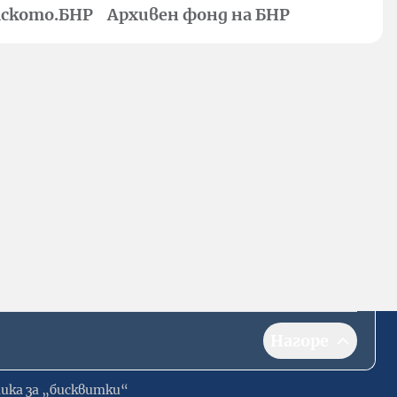
ското.БНР
Архивен фонд на БНР
Нагоре
ика за „бисквитки“