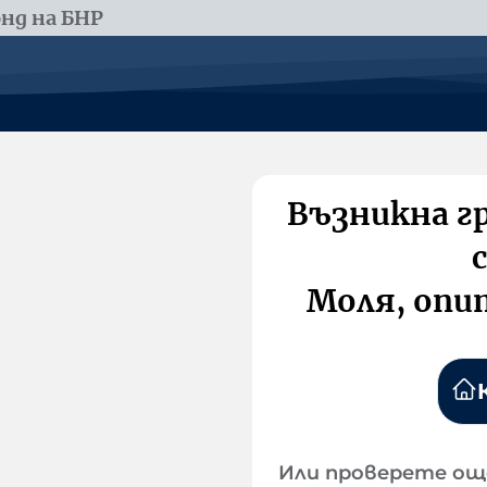
нд на БНР
Възникна г
Моля, опи
Или проверете ощ