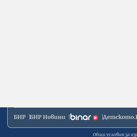
БНР
БНР Новини
Детското.
Общи условия за из