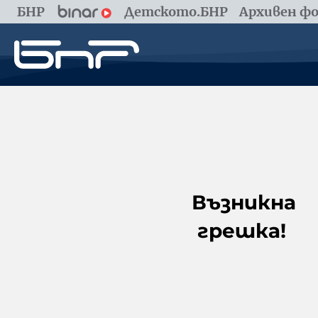
БНР
Детското.БНР
Архивен фо
Възникна
грешка!