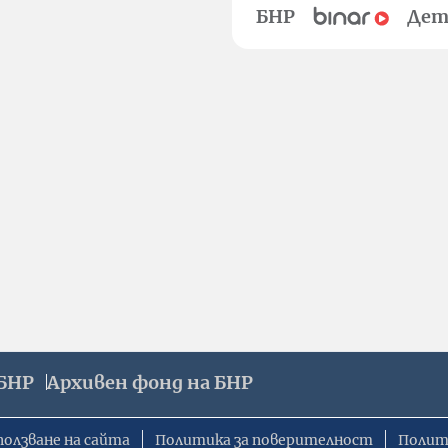
БНР
Дет
БНР
Архивен фонд на БНР
ползване на сайта
Политика за поверителност
Полит