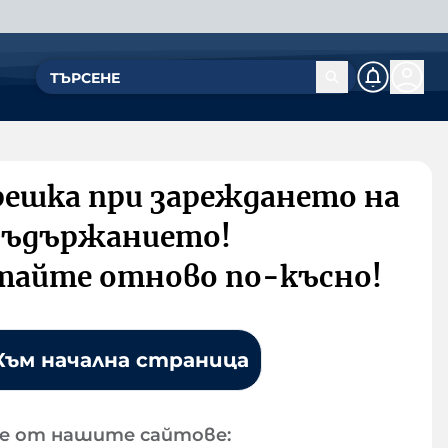
решка при зареждането на
съдържанието!
тайте отново по-късно!
Към начална страница
е от нашите сайтове: