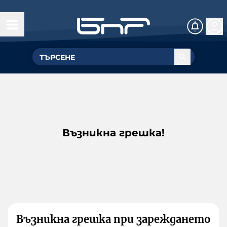
Възникна грешка!
Възникна грешка при зареждането