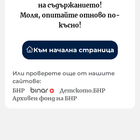
на съдържанието!
Моля, опитайте отново по-
късно!
Към начална страница
Или проверете още от нашите
сайтове:
БНР
Детското.БНР
Архивен фонд на БНР