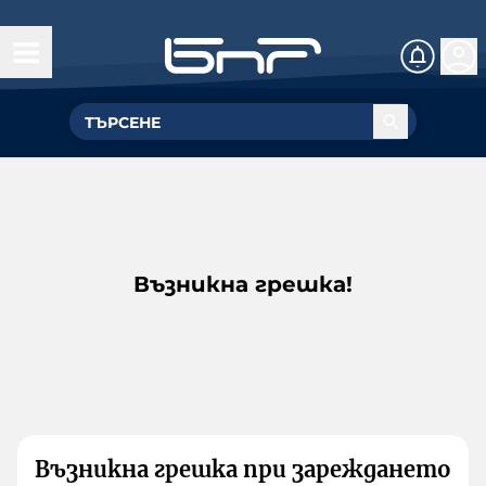
Възникна грешка!
Възникна грешка при зареждането