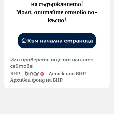
на съдържанието!
Моля, опитайте отново по-
късно!
Към начална страница
Или проверете още от нашите
сайтове:
БНР
Детското.БНР
Архивен фонд на БНР