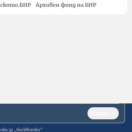
ското.БНР
Архивен фонд на БНР
Нагоре
ика за „бисквитки“