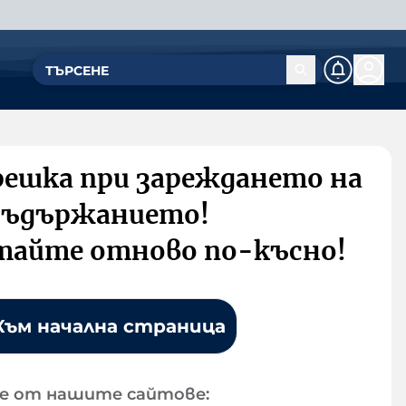
решка при зареждането на
съдържанието!
тайте отново по-късно!
Към начална страница
е от нашите сайтове: