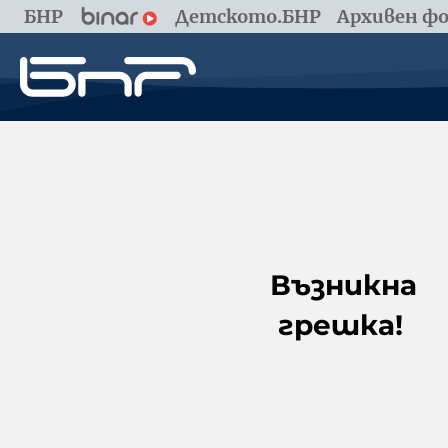
БНР
Детското.БНР
Архивен фо
Възникна
грешка!