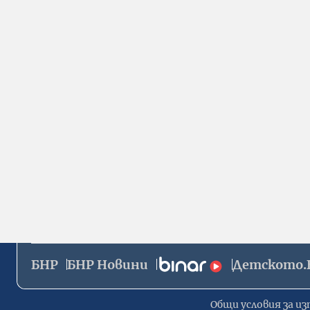
БНР
БНР Новини
Детското.
Общи условия за из