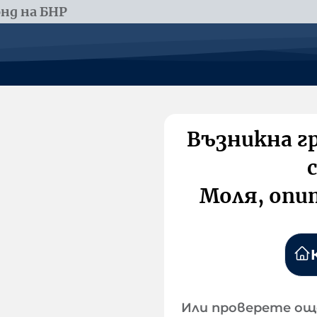
нд на БНР
Възникна г
Моля, опи
Или проверете ощ