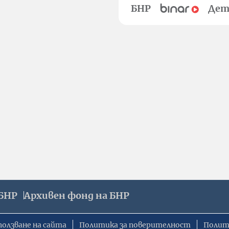
БНР
Дет
БНР
Архивен фонд на БНР
ползване на сайта
Политика за поверителност
Полит