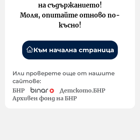
на съдържанието!
Моля, опитайте отново по-
късно!
Към начална страница
Или проверете още от нашите
сайтове:
БНР
Детското.БНР
Архивен фонд на БНР