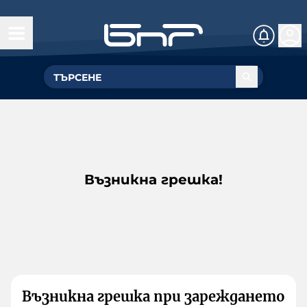
Възникна грешка!
Възникна грешка при зареждането