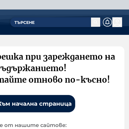
решка при зареждането на
съдържанието!
тайте отново по-късно!
Към начална страница
е от нашите сайтове: