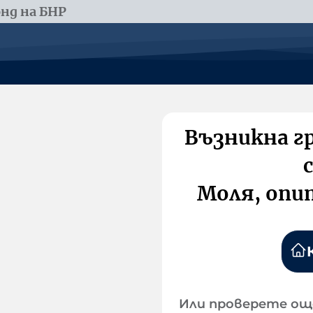
нд на БНР
Възникна г
Моля, опи
Или проверете ощ