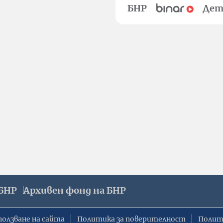
БНР
Дет
БНР
Архивен фонд на БНР
ползване на сайта
Политика за поверителност
Полит