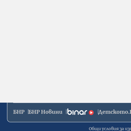
БНР
БНР Новини
Детското.
Общи условия за из