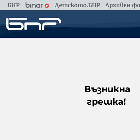
БНР
Детското.БНР
Архивен фо
Възникна
грешка!