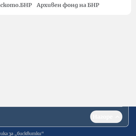
ското.БНР
Архивен фонд на БНР
Нагоре
ика за „бисквитки“