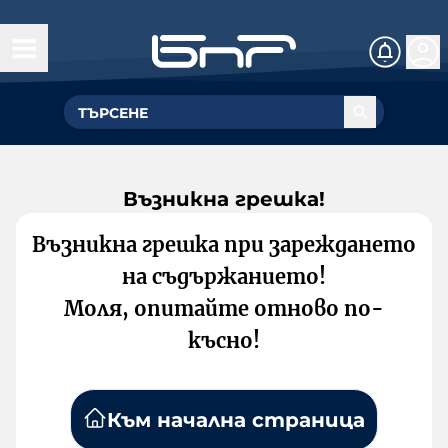
Възникна грешка!
Възникна грешка при зареждането
на съдържанието!
Моля, опитайте отново по-
късно!
Към начална страница