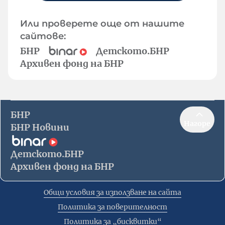
Или проверете още от нашите
сайтове:
БНР
Детското.БНР
Архивен фонд на БНР
БНР
Нагоре
БНР Новини
Детското.БНР
Архивен фонд на БНР
Общи условия за използване на сайта
Политика за поверителност
Политика за „бисквитки“