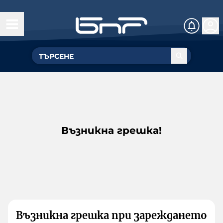
Възникна грешка!
Възникна грешка при зареждането