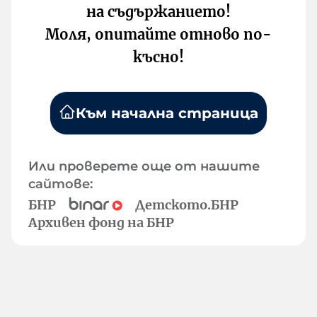
на съдържанието!
Моля, опитайте отново по-
късно!
Към начална страница
Или проверете още от нашите
сайтове:
БНР
Детското.БНР
Архивен фонд на БНР