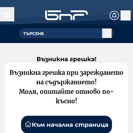
Възникна грешка!
Възникна грешка при зареждането
на съдържанието!
Моля, опитайте отново по-
късно!
Към начална страница