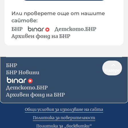
Или проверете още от нашите
сайтове:
БНР
Детското.БНР
Архивен фонд на БНР
БНР
Нагоре
БНР Новини
Детското.БНР
Архивен фонд на БНР
Общи условия за използване на сайта
Политика за поверителност
Политика за „бисквитки“