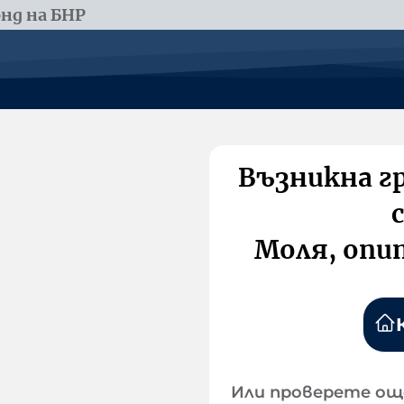
нд на БНР
Възникна г
Моля, опи
Или проверете ощ