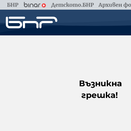
БНР
Детското.БНР
Архивен фо
Възникна
грешка!