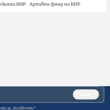
ското.БНР
Архивен фонд на БНР
Нагоре
ика за „бисквитки“