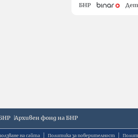
БНР
Дет
БНР
Архивен фонд на БНР
ползване на сайта
Политика за поверителност
Полит