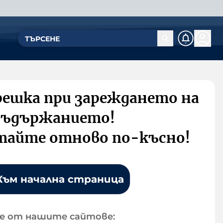
решка при зареждането на
съдържанието!
тайте отново по-късно!
Към начална страница
е от нашите сайтове: