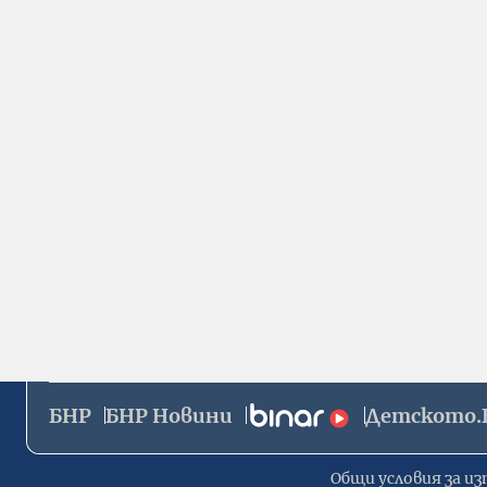
БНР
БНР Новини
Детското.
Общи условия за из