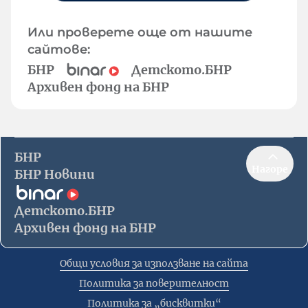
Или проверете още от нашите
сайтове:
БНР
Детското.БНР
Архивен фонд на БНР
БНР
Нагоре
БНР Новини
Детското.БНР
Архивен фонд на БНР
Общи условия за използване на сайта
Политика за поверителност
Политика за „бисквитки“