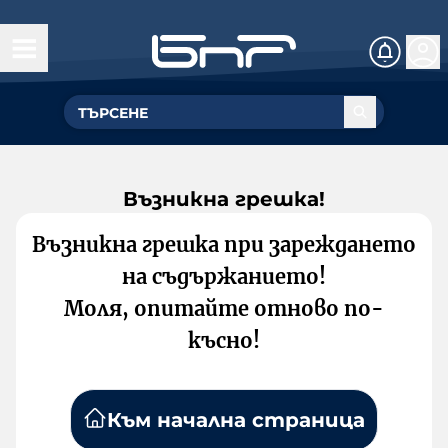
Възникна грешка!
Възникна грешка при зареждането
на съдържанието!
Моля, опитайте отново по-
късно!
Към начална страница