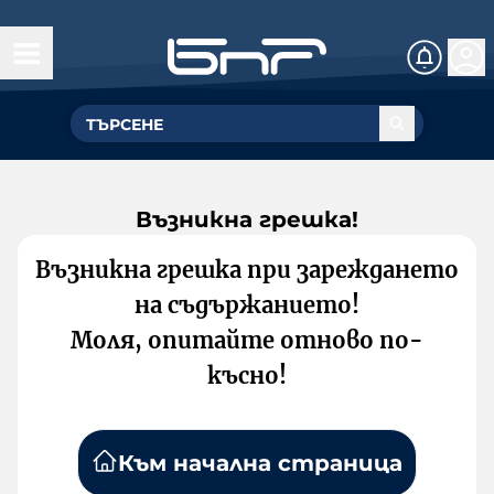
Възникна грешка!
Възникна грешка при зареждането
на съдържанието!
Моля, опитайте отново по-
късно!
Към начална страница