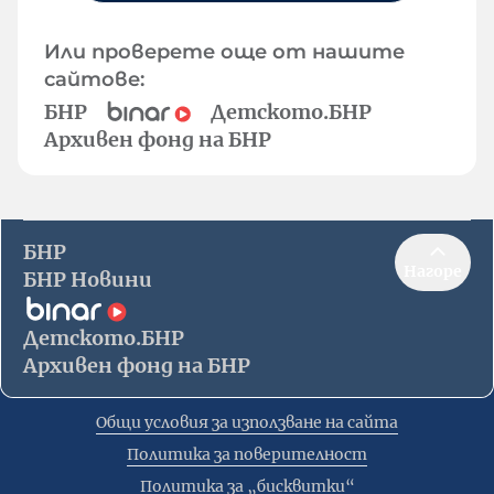
Или проверете още от нашите
сайтове:
БНР
Детското.БНР
Архивен фонд на БНР
БНР
Нагоре
БНР Новини
Детското.БНР
Архивен фонд на БНР
Общи условия за използване на сайта
Политика за поверителност
Политика за „бисквитки“