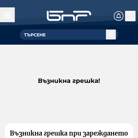
Възникна грешка!
Възникна грешка при зареждането