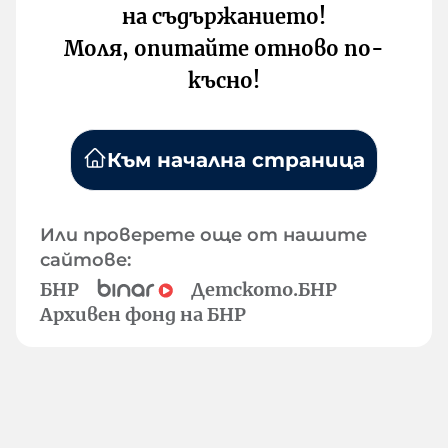
на съдържанието!
Моля, опитайте отново по-
късно!
Към начална страница
Или проверете още от нашите
сайтове:
БНР
Детското.БНР
Архивен фонд на БНР