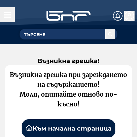
Възникна грешка!
Възникна грешка при зареждането
на съдържанието!
Моля, опитайте отново по-
късно!
Към начална страница