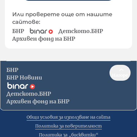
Или проверете още от нашите
сайтове:
БНР
Детското.БНР
Архивен фонд на БНР
БНР
Нагоре
БНР Новини
Детското.БНР
Архивен фонд на БНР
Общи условия за използване на сайта
Политика за поверителност
Политика за „бисквитки“