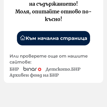
на съдържанието!
Моля, опитайте отново по-
късно!
Към начална страница
Или проверете още от нашите
сайтове:
БНР
Детското.БНР
Архивен фонд на БНР