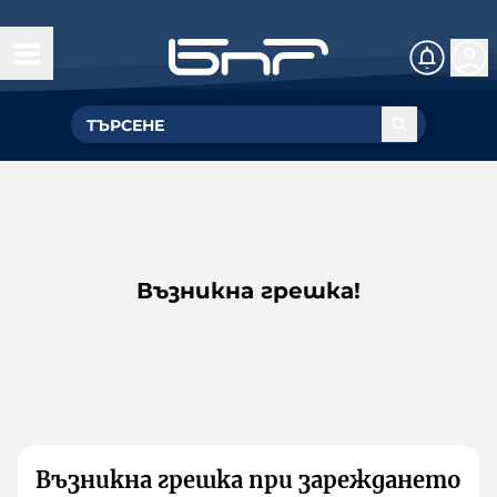
Възникна грешка!
Възникна грешка при зареждането