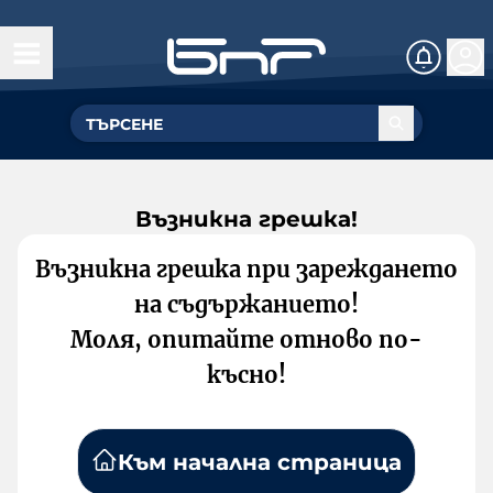
Възникна грешка!
Възникна грешка при зареждането
на съдържанието!
Моля, опитайте отново по-
късно!
Към начална страница