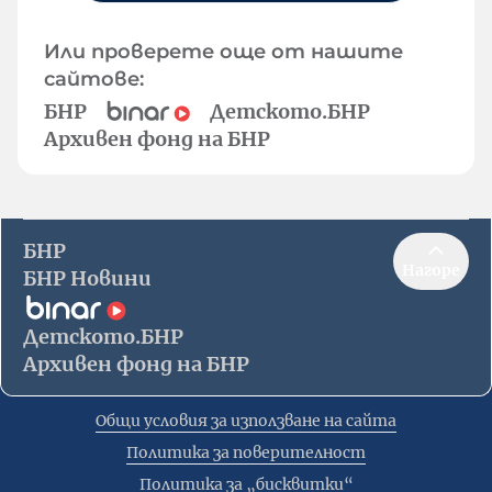
Или проверете още от нашите
сайтове:
БНР
Детското.БНР
Архивен фонд на БНР
БНР
Нагоре
БНР Новини
Детското.БНР
Архивен фонд на БНР
Общи условия за използване на сайта
Политика за поверителност
Политика за „бисквитки“