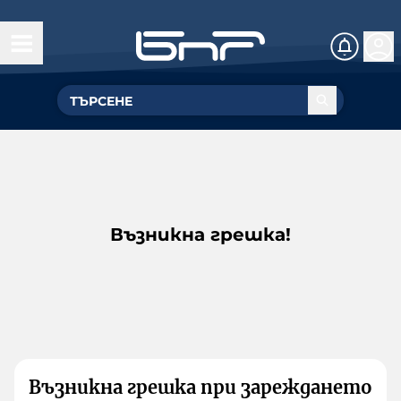
Възникна грешка!
Възникна грешка при зареждането