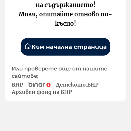
на съдържанието!
Моля, опитайте отново по-
късно!
Към начална страница
Или проверете още от нашите
сайтове:
БНР
Детското.БНР
Архивен фонд на БНР