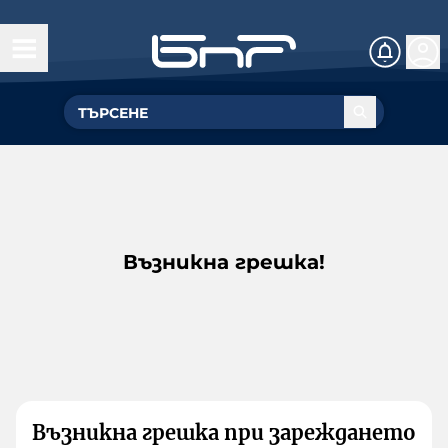
Възникна грешка!
Възникна грешка при зареждането