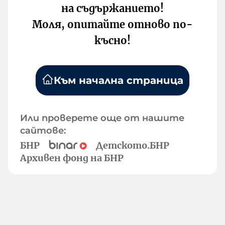
на съдържанието!
Моля, опитайте отново по-
късно!
Към начална страница
Или проверете още от нашите
сайтове:
БНР
Детското.БНР
Архивен фонд на БНР