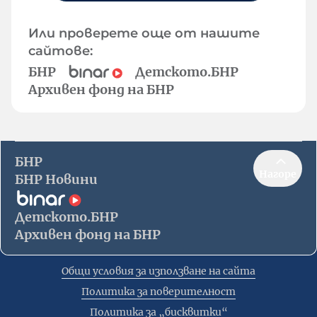
Или проверете още от нашите
сайтове:
БНР
Детското.БНР
Архивен фонд на БНР
БНР
Нагоре
БНР Новини
Детското.БНР
Архивен фонд на БНР
Общи условия за използване на сайта
Политика за поверителност
Политика за „бисквитки“