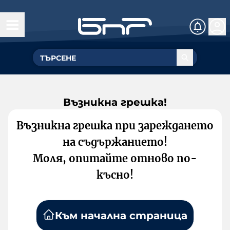
Възникна грешка!
Възникна грешка при зареждането
на съдържанието!
Моля, опитайте отново по-
късно!
Към начална страница