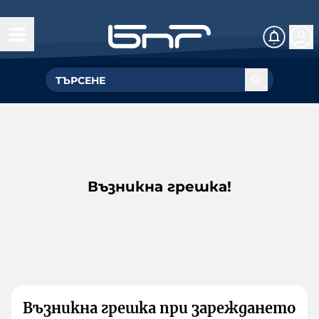
Възникна грешка!
Възникна грешка при зареждането