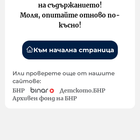
на съдържанието!
Моля, опитайте отново по-
късно!
Към начална страница
Или проверете още от нашите
сайтове:
БНР
Детското.БНР
Архивен фонд на БНР