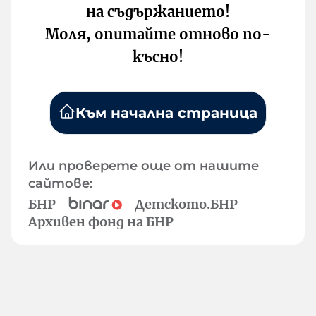
на съдържанието!
Моля, опитайте отново по-
късно!
Към начална страница
Или проверете още от нашите
сайтове:
БНР
Детското.БНР
Архивен фонд на БНР