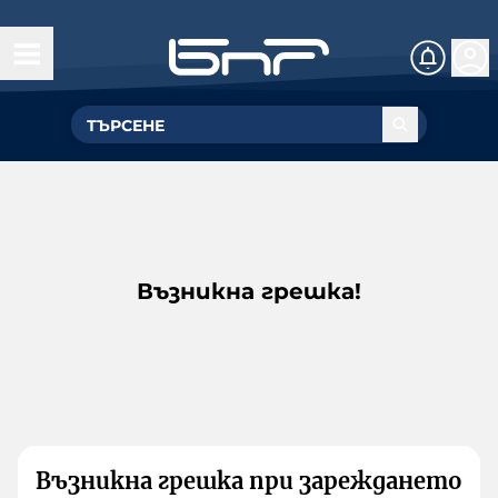
Възникна грешка!
Възникна грешка при зареждането