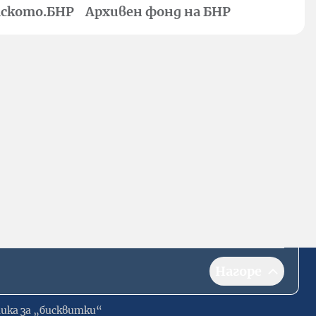
ското.БНР
Архивен фонд на БНР
Нагоре
ика за „бисквитки“