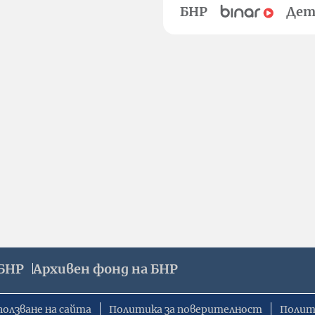
БНР
Дет
БНР
Архивен фонд на БНР
ползване на сайта
Политика за поверителност
Полит