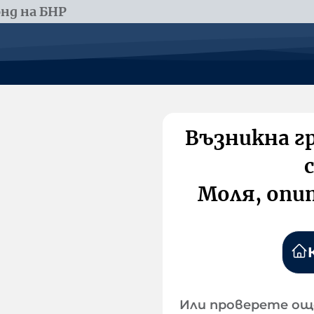
нд на БНР
Възникна г
Моля, опи
Или проверете ощ