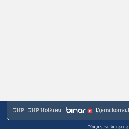
БНР
БНР Новини
Детското.
Общи условия за из