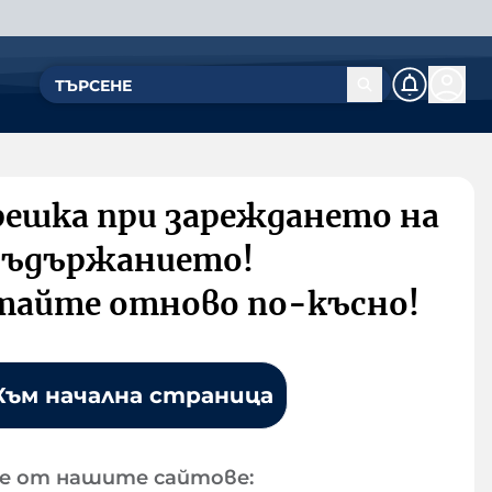
решка при зареждането на
съдържанието!
тайте отново по-късно!
Към начална страница
е от нашите сайтове: