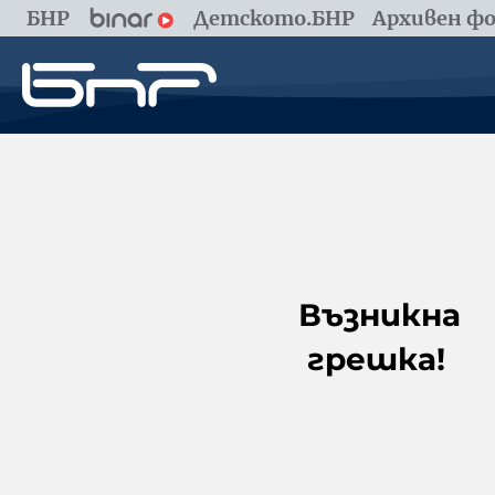
БНР
Детското.БНР
Архивен фо
Възникна
грешка!